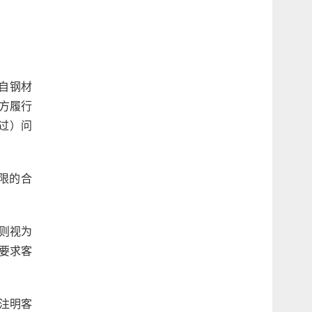
自钢材
方履行
过）问
限的合
则视为
要求客
未注明客