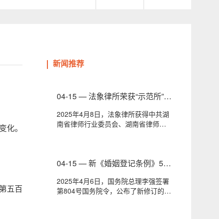
新闻推荐
04-15 — 法象律所荣获“示范所”荣
誉称号
2025年4月8日，法象律所获得中共湖
南省律师行业委员会、湖南省律师协
变化。
会联合颁发的“律...
04-15 — 新《婚姻登记条例》5月
10日施行，法象律师为您梳理、
2025年4月6日，国务院总理李强签署
解读
第五百
第804号国务院令，公布了新修订的
《婚姻登记条例》，...