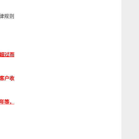
。
律规则
效超过而
客户收
5年等，