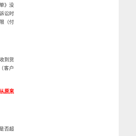
单》没
过诉讼时
限（付
收到货
（客户
，从原来
是否超