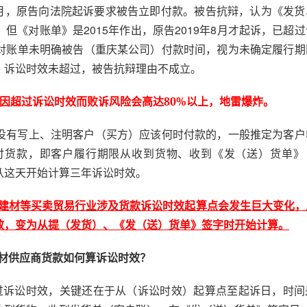
8月，原告向法院起诉要求被告立即付款。被告抗辩，认为《发货
《对账单》是2015年作出，原告2019年8月才起诉，已超
对账单未明确被告（重庆某公司）付款时间，视为未确定履行期
，诉讼时效未超过，被告抗辩理由不成立。
因超过诉讼时效而败诉风险会高达80%以上，地雷爆炸。
没有写上、注明客户（买方）应该何时付款的，一般推定为客户
付货款，即客户履行期限从收到货物、收到《发（送）货单》
从这天开始计算三年诉讼时效。
材、建材等买卖贸易行业涉及货款诉讼时效起算点会发生巨大变化
效，变为从提（发货）、《发（送）货单》签字时开始计算。
建材供应商货款如何算诉讼时效？
过诉讼时效，关键还在于从（诉讼时效）起算点至起诉日，时间