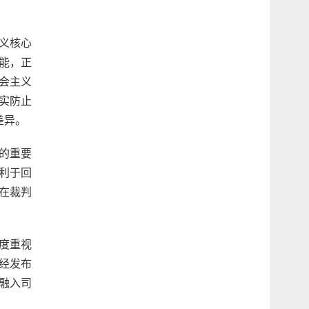
义核心
能，正
会主义
实防止
差异。
的重要
利于回
在裁判
高度重视
经发布
融入司