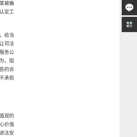
某被确
认定工
，给当
，让司法
服务公
为，阻
告的诉
不承担
值观的
心价值
进法安