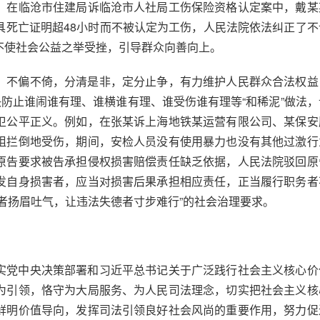
。在临沧市住建局诉临沧市人社局工伤保险资格认定案中，戴某
具死亡证明超48小时而不被认定为工伤，人民法院依法纠正了不
不使社会公益之举受挫，引导群众向善向上。
，不偏不倚，分清是非，定分止争，有力维护人民群众合法权益
决防止谁闹谁有理、谁横谁有理、谁受伤谁有理等“和稀泥”做法
卫公平正义。例如，在张某诉上海地铁某运营有限公司、某保安
阻拦倒地受伤，期间，安检人员没有使用暴力也没有其他过激行
原告要求被告承担侵权损害赔偿责任缺乏依据，人民法院驳回原
发自身损害者，应当对损害后果承担相应责任，正当履行职务者
者扬眉吐气，让违法失德者寸步难行”的社会治理要求。
实党中央决策部署和习近平总书记关于广泛践行社会主义核心价
为引领，恪守为大局服务、为人民司法理念，切实把社会主义核
鲜明价值导向，发挥司法引领良好社会风尚的重要作用，努力促