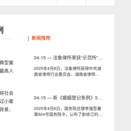
例
新闻推荐
04-15 — 法象律所荣获“示范所”荣
观典型案
誉称号
2025年4月8日，法象律所获得中共湖
最高人
南省律师行业委员会、湖南省律师协
会联合颁发的“律...
将社会
04-15 — 新《婚姻登记条例》5月
过小案
10日施行，法象律师为您梳理、
2025年4月6日，国务院总理李强签署
背景、
解读
第804号国务院令，公布了新修订的
《婚姻登记条例》，...