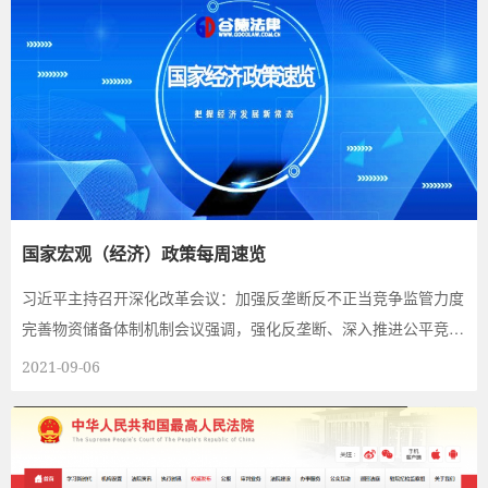
国家宏观（经济）政策每周速览
习近平主持召开深化改革会议：加强反垄断反不正当竞争监管力度
完善物资储备体制机制会议强调，强化反垄断、深入推进公平竞争
政策实施，是完...
2021-09-06