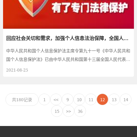
回应社会关切和需求，加强个人信息法治保障，全国人大
常委会表决通过《中华人民共和国个人...
中华人民共和国个人信息保护法主席令第九十一号《中华人民共和
国个人信息保护法》已由中华人民共和国第十三届全国人民代表大
会常务委员会第...
2021-08-25
共180记录
1
<<
9
10
11
12
13
14
15
>>
36