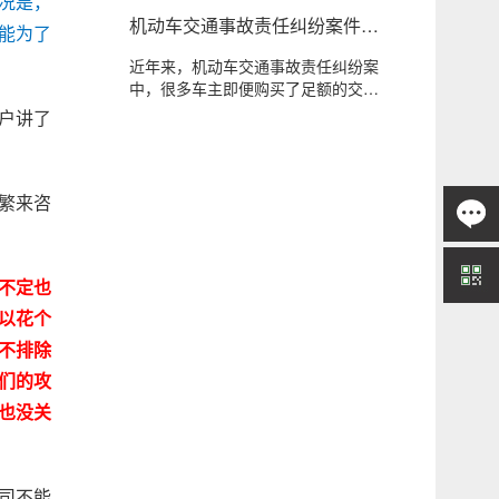
况是，
机动车交通事故责任纠纷案件
能为了
中，医保外医疗费用到底该由谁
近年来，机动车交通事故责任纠纷案
承担？
中，很多车主即便购买了足额的交强
险、商业三者险，...
户讲了
繁来咨
不定也
以花个
不排除
们的攻
也没关
司不能