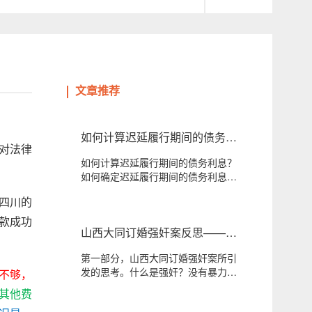
文章推荐
如何计算迟延履行期间的债务利
对法律
息？如何确定其与一般金钱债务
如何计算迟延履行期间的债务利息？
的清偿顺序？
如何确定迟延履行期间的债务利息与
一般金钱债务的清...
四川的
款成功
山西大同订婚强奸案反思——强
奸罪是否不再需要行为人使用暴
第一部分，山西大同订婚强奸案所引
力、胁迫等强制手段？
发的思考。什么是强奸？没有暴力、
不够，
胁迫能否构成强奸...
其他费