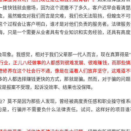
一拨快钱就会撤场，因为这个谎撒不了多久，客户迟早会看清楚
虫，虽然蝗虫对我们而言是灾难，我们也无法阻挡，但蝗虫不可
这个过程会让客户明白，谁才是对他们负责的服务者。法律服务
海，只是一个需要从业者具有专业知识和实务经验，还具有高度
。
会现象。我感觉，相对于我们父辈那一代人而言，现在真算得是“
行业，正儿八经做事的人都感到很难发展、很难赚钱，而那些搞
德修养在这个社会行不通，像是在逼着人们放弃坚守，这难道不
多的人都选择赚钱更快的方式，那就是骗。然而，对于骗的问题
况是报案不受理，起诉没效率、结果也没保障。
业？莫不是因为那些人发现，曾经被高度责任感和职业操守维系
的是，行骗并不需要负什么法律责任。试问，这样好的项目谁