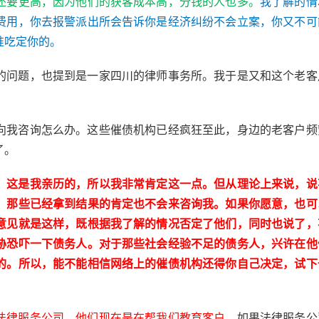
还要更高，因为他们的获客成本高，分钱的人也多。
我了解的情
费用，你去报警派出所会告诉你是经济纠纷不会立案，你又不可
准吃定你的。
的问题，也提到是一家四川的律师事务所。我于是又和这个老客
向我咨询怎么办。这些催债机构已经疯狂至此，身边的老客户频
了。
，这是我亲历的，所以我非常肯定这一点。但从理论上来说，说
，那些已经拿到结果的肯定也不会来咨询我。如果你愿意，也可
意见就是这样，既根据我了解的情况否定了他们，同时也说了，
胁恐吓一下债务人。对于那些社会经验不足的债务人，兴许在他
的。所以，能不能相信网络上的催债机构还得你自己决定，试下
如果法律服务公
法律服务公司，他们现在是在帮我们教育客户。