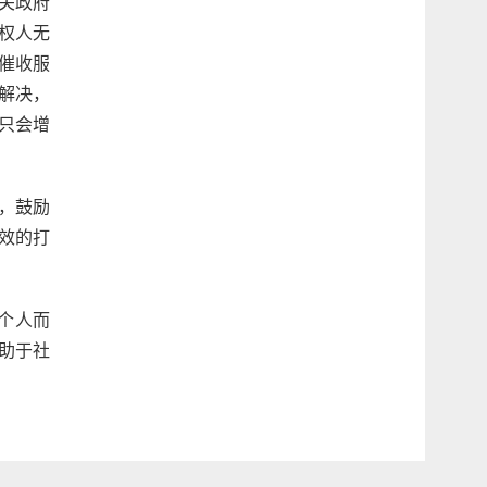
关政府
权人无
催收服
解决，
只会增
，鼓励
效的打
个人而
助于社